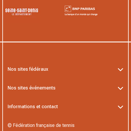
Nos sites fédéraux
Ten’Up
Nos sites événements
ADOC
Billetterie Roland-Garros
Informations et contact
AEI/MOJA
Billetterie Rolex Paris Masters
Textes officiels FFT
Proshop FFT
© Fédération française de tennis
Billetterie Greenweez Paris Major